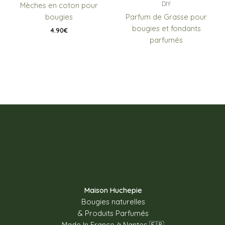
DIY
Mèches en coton pour
bougies
Parfum de Grasse pour
bougies et fondants
4.90
€
parfumés
Maison Huchepie
Bougies naturelles
& Produits Parfumés
Made In France à Nantes 🇫🇷