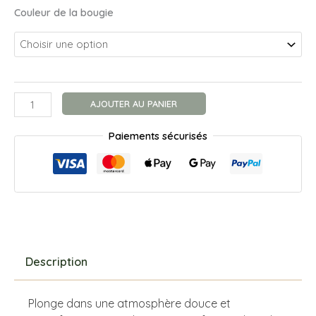
Couleur de la bougie
quantité
AJOUTER AU PANIER
de
Bougie
Paiements sécurisés
Parfumée
Fleur
de
coton
Description
Plonge dans une atmosphère douce et