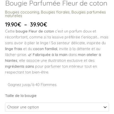
Bougie Parfumée Fleur de coton
Bougies cocooning
,
Bougies florales
,
Bougies parfumées
naturelles
Plage
19.90
€
–
39.90
€
de
Cette
bougie Fleur de coton
c’est un parfum doux et
prix :
réconfortant, comme si ta lessive préférée t’enlaçait… mais
19.90€
sans avoir à plier le linge ! Sa senteur délicate, inspirée du
à
linge frais
et du
cocon familial
, invite à la détente et au
39.90€
lâcher-prise. 🌿
Fabriquée à la main
dans
mon atelier à
Nantes
, elle associe une illustration exclusive et des
ingrédients sains
pour parfumer ton intérieur tout en
respectant ton bien-être.
Gagnez jusqu'à 40 Flammes.
Taille de la bougie