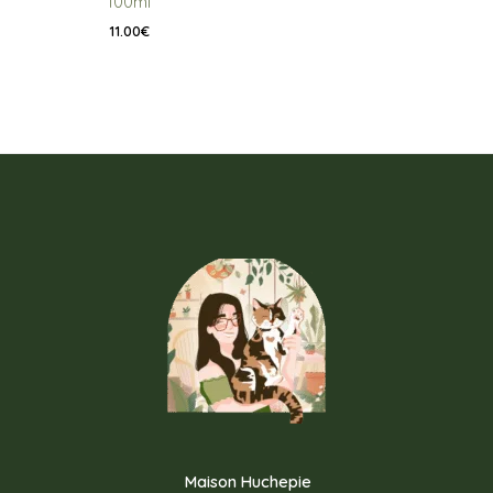
100ml
11.00
€
Maison Huchepie