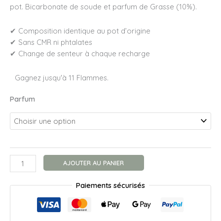
pot. Bicarbonate de soude et parfum de Grasse (10%).
✔ Composition identique au pot d’origine
✔ Sans CMR ni phtalates
✔ Change de senteur à chaque recharge
Gagnez jusqu'à 11 Flammes.
Parfum
quantité
AJOUTER AU PANIER
de
Recharge
Paiements sécurisés
Poudre
Aspirateur
150g