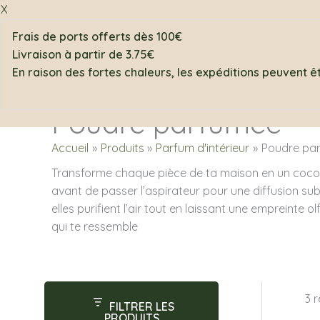
Aller
X
au
Rechercher
Carte cadeau
Frais de ports offerts dès 100€
contenu
Livraison à partir de 3.75€
En raison des fortes chaleurs, les expéditions peuvent 
Les collections
Bougies parfu
Poudre parfumée
Accueil
Produits
Parfum d'intérieur
Poudre pa
Transforme chaque pièce de ta maison en un cocon
avant de
passer l’aspirateur
pour une diffusion sub
elles purifient l’air tout en laissant une empreinte
qui te ressemble
3 
FILTRER LES
PRODUITS