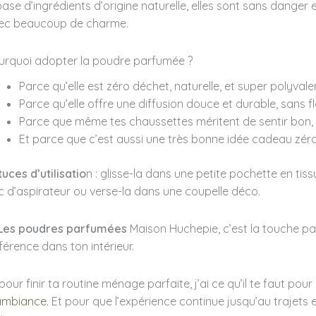
base d’ingrédients d’origine naturelle, elles sont sans danger 
ec beaucoup de charme.
urquoi adopter la poudre parfumée ?
Parce qu’elle est zéro déchet, naturelle, et super polyvale
Parce qu’elle offre une diffusion douce et durable, sans 
Parce que même tes chaussettes méritent de sentir bon,
Et parce que c’est aussi une très bonne idée cadeau zéro
tuces d’utilisatio
n : glisse-la dans une petite pochette en tis
c d’aspirateur ou verse-la dans une coupelle déco.
Les poudres parfumées
Maison Huchepie, c’est la touche par
fférence dans ton intérieur.
pour finir ta routine ménage parfaite, j’ai ce qu’il te faut pou
ambiance
. Et pour que l’expérience continue jusqu’au trajets