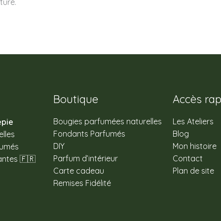
ture.
Boutique
Accès rap
Bougies parfumées naturelles
Les Ateliers
epie
Fondants Parfumés
Blog
lles
DIY
Mon histoire
fumés
Parfum d’intérieur
Contact
antes 🇫🇷
Carte cadeau
Plan de site
Remises Fidélité