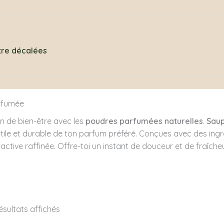
être décalées
mées artisanales
Fondants Parfumés
Parfum 
rfumée
 de bien-être avec les
poudres parfumées naturelles
.
Saup
tile et durable de ton parfum préféré. Conçues avec des ingr
 olfactive raffinée. Offre-toi un instant de douceur et de fra
résultats affichés