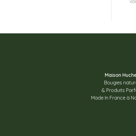
voi
Maison Huch
Bougies nature
& Produits Par
Made In France à N