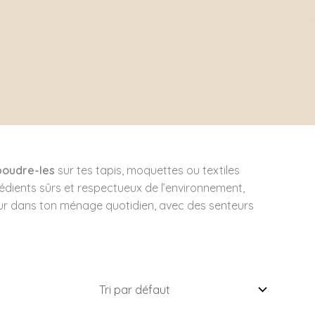
Mon histoire
Blog
Contact
Où me trouver
d’intérieur
DIY
Ateliers
oudre-les
sur tes tapis, moquettes ou textiles
édients sûrs et respectueux de l’environnement,
îcheur dans ton ménage quotidien, avec des senteurs