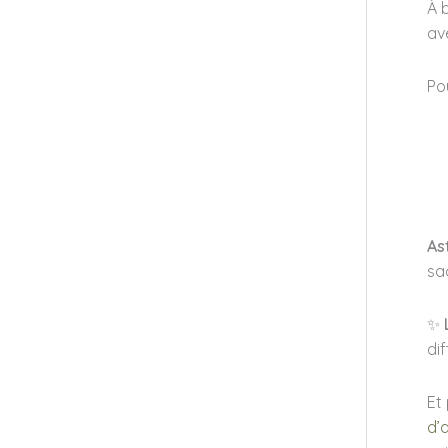
À 
av
Po
As
sa
✨
di
Et 
d’