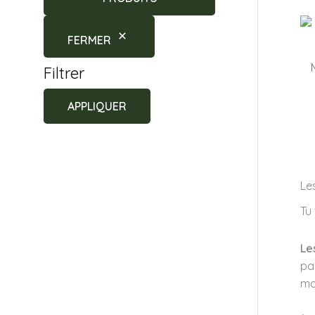
FERMER
Filtrer
APPLIQUER
Le
Tu
Le
pa
ma