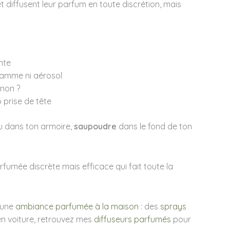
et diffusent leur parfum en toute discrétion, mais
nte
flamme ni aérosol
 non ?
 prise de tête
su dans ton armoire,
saupoudre
dans le fond de ton
fumée discrète mais efficace qui fait toute la
r une
ambiance parfumée à la maison
: des
sprays
 en voiture, retrouvez mes
diffuseurs parfumés
pour